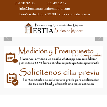
954 18 92 06
699 43 12 47
info@hestiasuelosdemadera.com
Lun-Vie de 9:30 a 13:30 Tardes con cita previa
Mobile Menu Toggle